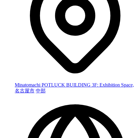
Minatomachi POTLUCK BUILDING 3F: Exhibition Space,
名古屋市
中部