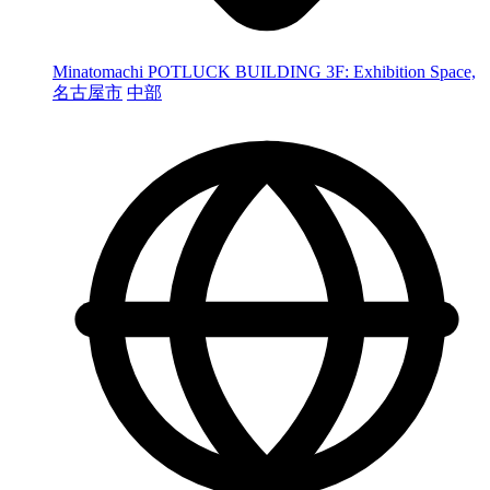
Minatomachi POTLUCK BUILDING 3F: Exhibition Space,
名古屋市
中部