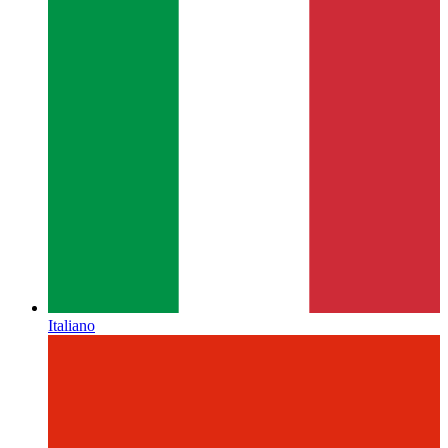
Italiano