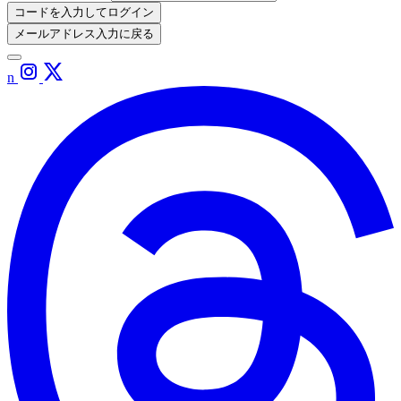
コードを入力してログイン
メールアドレス入力に戻る
n