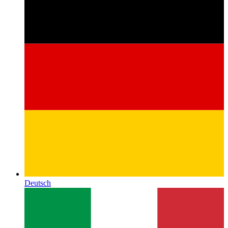
Deutsch