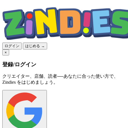
ログイン
はじめる →
×
登録/ログイン
クリエイター、店舗、読者──あなたに合った使い方で、
Zindies をはじめましょう。