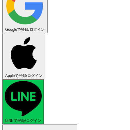
Googleで登録/ログイン
Appleで登録/ログイン
LINEで登録/ログイン