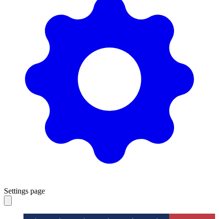
Settings page