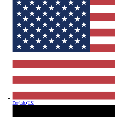
English (US)