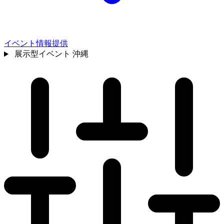
イベント情報提供
展示型イベント
沖縄