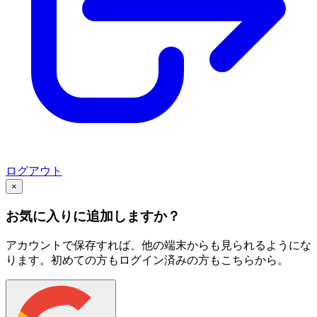
ログアウト
×
お気に入りに追加しますか？
アカウントで保存すれば、他の端末からも見られるようにな
ります。初めての方もログイン済みの方もこちらから。