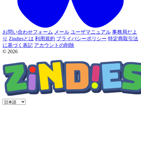
お問い合わせフォーム
メール
ユーザマニュアル
事務局だよ
り
Zindiesとは
利用規約
プライバシーポリシー
特定商取引法
に基づく表記
アカウントの削除
© 2026