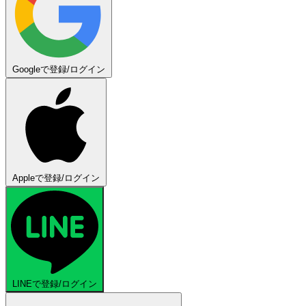
Googleで登録/ログイン
Appleで登録/ログイン
LINEで登録/ログイン