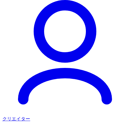
クリエイター