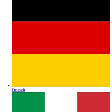
Deutsch