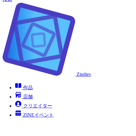
Zindies
作品
店舗
クリエイター
ZINEイベント