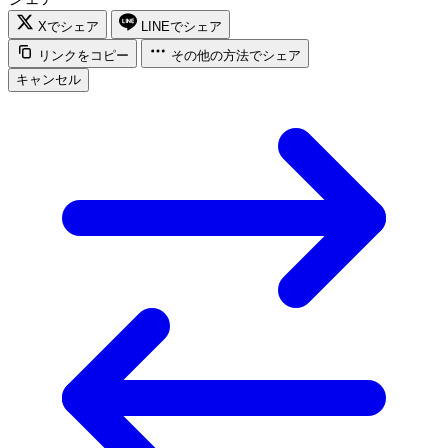
Xでシェア
LINEでシェア
リンクをコピー
その他の方法でシェア
キャンセル