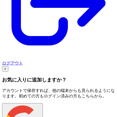
ログアウト
×
お気に入りに追加しますか？
アカウントで保存すれば、他の端末からも見られるようにな
ります。初めての方もログイン済みの方もこちらから。