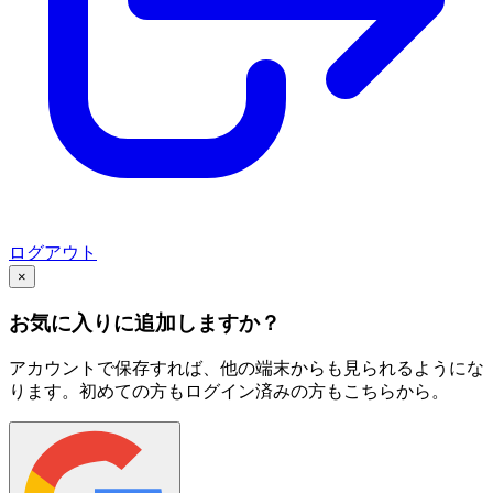
ログアウト
×
お気に入りに追加しますか？
アカウントで保存すれば、他の端末からも見られるようにな
ります。初めての方もログイン済みの方もこちらから。