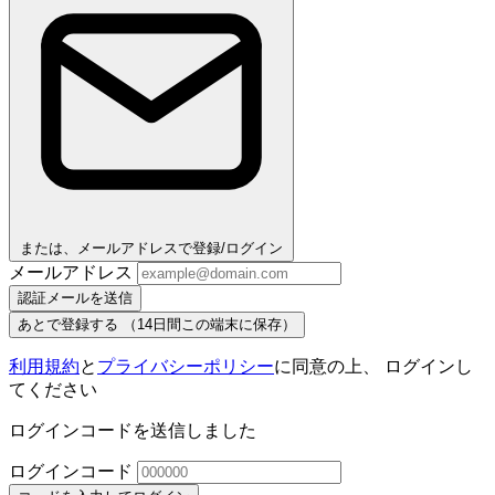
または、メールアドレスで登録/ログイン
メールアドレス
認証メールを送信
あとで登録する
（14日間この端末に保存）
利用規約
と
プライバシーポリシー
に同意の上、 ログインし
てください
ログインコードを送信しました
ログインコード