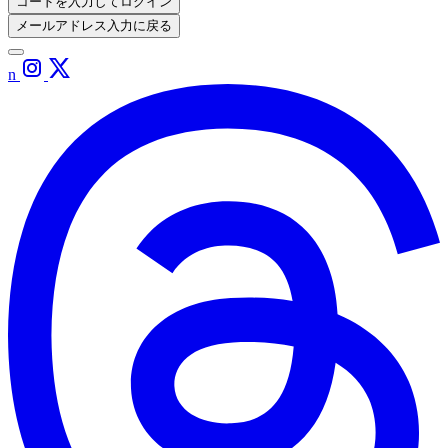
コードを入力してログイン
メールアドレス入力に戻る
n