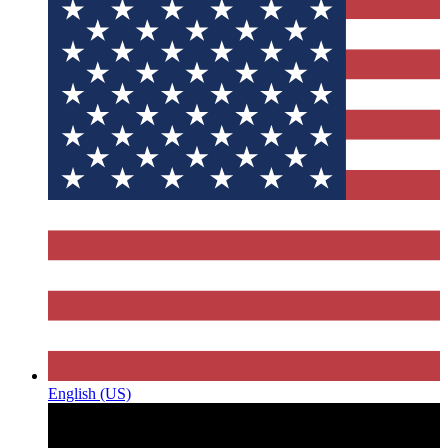
English (US)