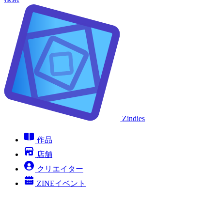
Zindies
作品
店舗
クリエイター
ZINEイベント