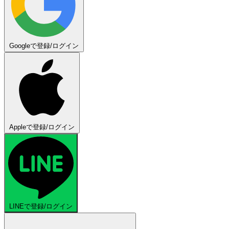
Googleで登録/ログイン
Appleで登録/ログイン
LINEで登録/ログイン