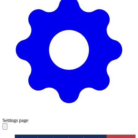
Settings page