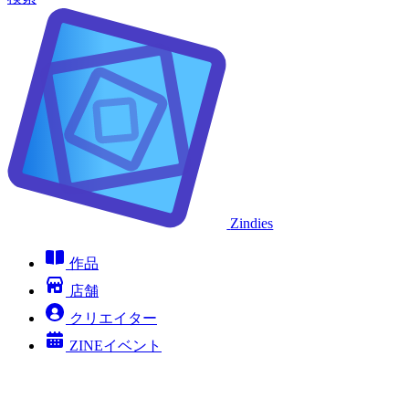
Zindies
作品
店舗
クリエイター
ZINEイベント