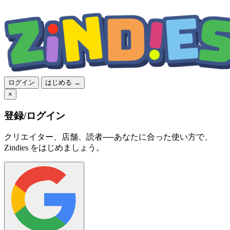
ログイン
はじめる →
×
登録/ログイン
クリエイター、店舗、読者──あなたに合った使い方で、
Zindies をはじめましょう。