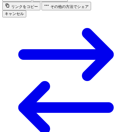
リンクをコピー
その他の方法でシェア
キャンセル