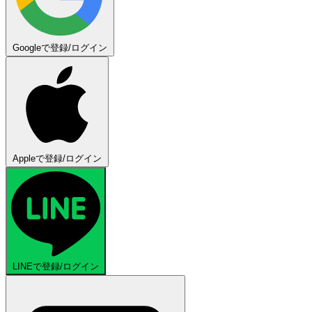
Googleで登録/ログイン
Appleで登録/ログイン
LINEで登録/ログイン