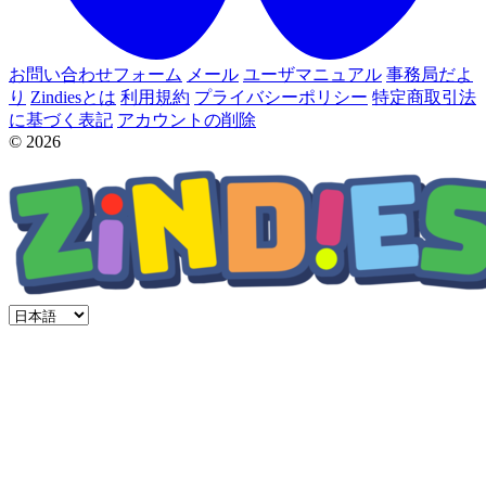
お問い合わせフォーム
メール
ユーザマニュアル
事務局だよ
り
Zindiesとは
利用規約
プライバシーポリシー
特定商取引法
に基づく表記
アカウントの削除
© 2026