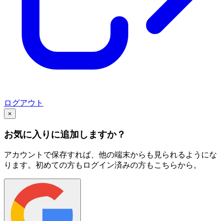
ログアウト
×
お気に入りに追加しますか？
アカウントで保存すれば、他の端末からも見られるようにな
ります。初めての方もログイン済みの方もこちらから。