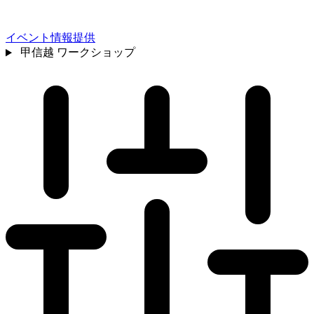
イベント情報提供
甲信越
ワークショップ