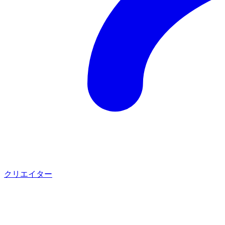
クリエイター