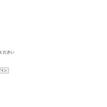
ください
グイン