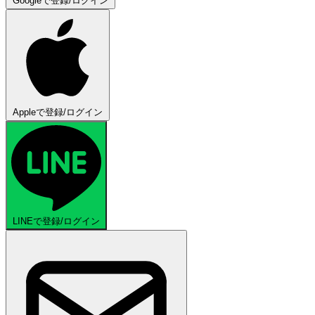
Googleで登録/ログイン
Appleで登録/ログイン
LINEで登録/ログイン