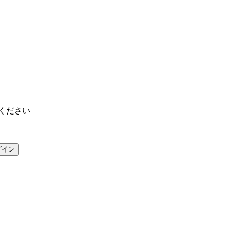
ください
グイン