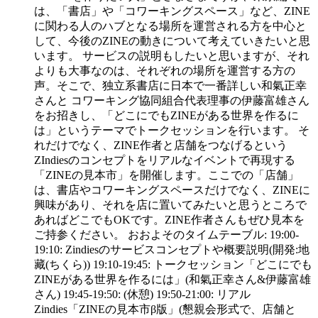
は、「書店」や「コワーキングスペース」など、ZINE
に関わる人のハブとなる場所を運営される方を中心と
して、今後のZINEの動きについて考えていきたいと思
います。 サービスの説明もしたいと思いますが、それ
よりも大事なのは、それぞれの場所を運営する方の
声。そこで、独立系書店に日本で一番詳しい和氣正幸
さんと コワーキング協同組合代表理事の伊藤富雄さん
をお招きし、「どこにでもZINEがある世界を作るに
は」というテーマでトークセッションを行います。 そ
れだけでなく、ZINE作者と店舗をつなげるという
ZIndiesのコンセプトをリアルなイベントで再現する
「ZINEの見本市」を開催します。ここでの「店舗」
は、書店やコワーキングスペースだけでなく、ZINEに
興味があり、それを店に置いてみたいと思うところで
あればどこでもOKです。ZINE作者さんもぜひ見本を
ご持参ください。 おおよそのタイムテーブル: 19:00-
19:10: Zindiesのサービスコンセプトや概要説明(開発:地
藏(ちくら)) 19:10-19:45: トークセッション「どこにでも
ZINEがある世界を作るには」(和氣正幸さん&伊藤富雄
さん) 19:45-19:50: (休憩) 19:50-21:00: リアル
Zindies「ZINEの見本市β版」(懇親会形式で、店舗と