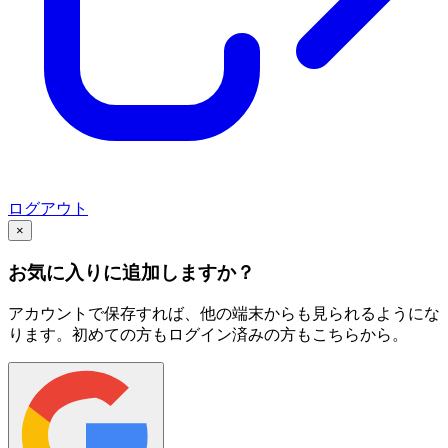
ログアウト
×
お気に入りに追加しますか？
アカウントで保存すれば、他の端末からも見られるようにな
ります。初めての方もログイン済みの方もこちらから。