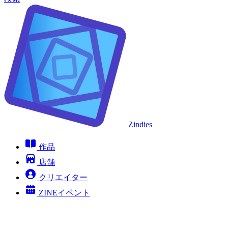
Zindies
作品
店舗
クリエイター
ZINEイベント