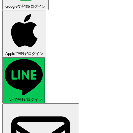
Googleで登録/ログイン
Appleで登録/ログイン
LINEで登録/ログイン