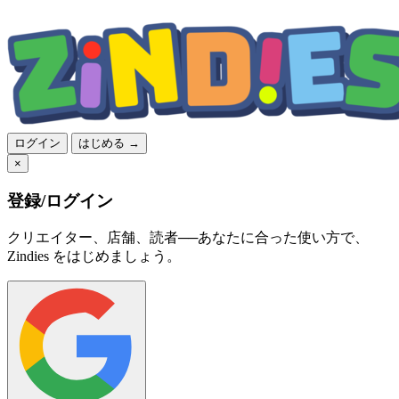
ログイン
はじめる →
×
登録/ログイン
クリエイター、店舗、読者──あなたに合った使い方で、
Zindies をはじめましょう。