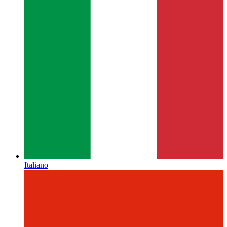
Italiano