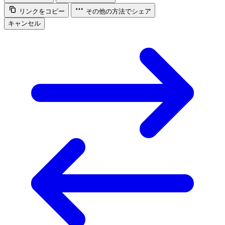
リンクをコピー
その他の方法でシェア
キャンセル