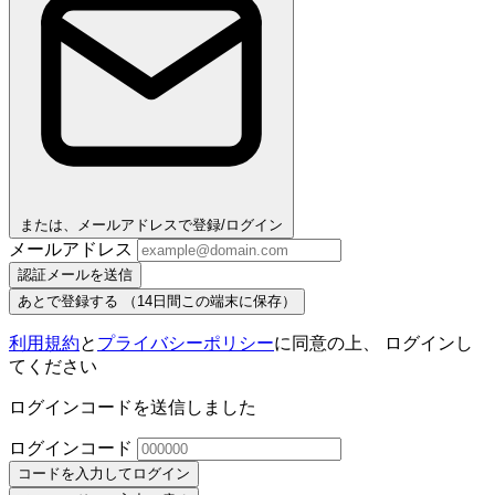
または、メールアドレスで登録/ログイン
メールアドレス
認証メールを送信
あとで登録する
（14日間この端末に保存）
利用規約
と
プライバシーポリシー
に同意の上、 ログインし
てください
ログインコードを送信しました
ログインコード
コードを入力してログイン