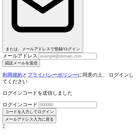
または、メールアドレスで登録/ログイン
メールアドレス
認証メールを送信
利用規約
と
プライバシーポリシー
に同意の上、 ログインし
てください
ログインコードを送信しました
ログインコード
コードを入力してログイン
メールアドレス入力に戻る
?