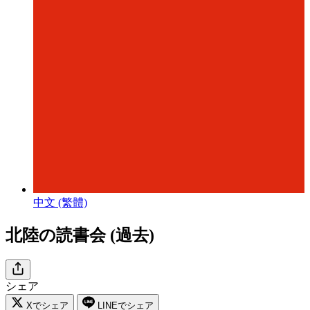
中文 (繁體)
北陸の読書会 (過去)
シェア
Xでシェア
LINEでシェア