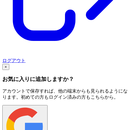
ログアウト
×
お気に入りに追加しますか？
アカウントで保存すれば、他の端末からも見られるようにな
ります。初めての方もログイン済みの方もこちらから。