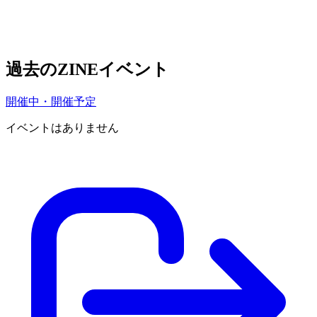
過去のZINEイベント
開催中・開催予定
イベントはありません