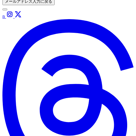
メールアドレス入力に戻る
n