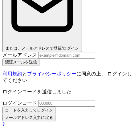
または、メールアドレスで登録/ログイン
メールアドレス
認証メールを送信
利用規約
と
プライバシーポリシー
に同意の上、 ログインし
てください
ログインコードを送信しました
ログインコード
コードを入力してログイン
メールアドレス入力に戻る
?