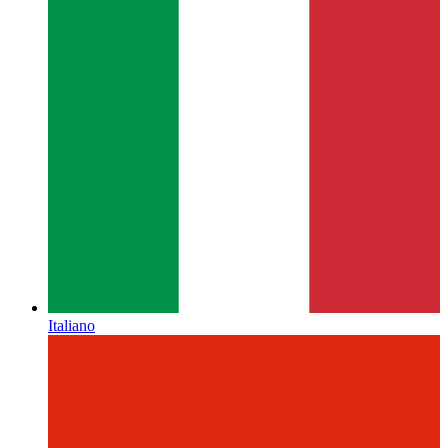
Italiano