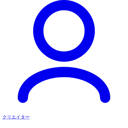
クリエイター