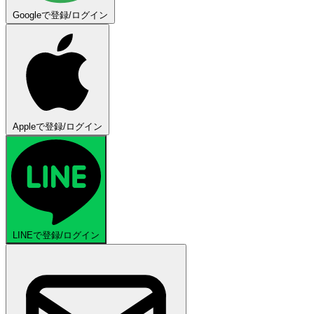
Googleで登録/ログイン
Appleで登録/ログイン
LINEで登録/ログイン