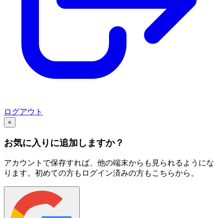
ログアウト
×
お気に入りに追加しますか？
アカウントで保存すれば、他の端末からも見られるようにな
ります。初めての方もログイン済みの方もこちらから。