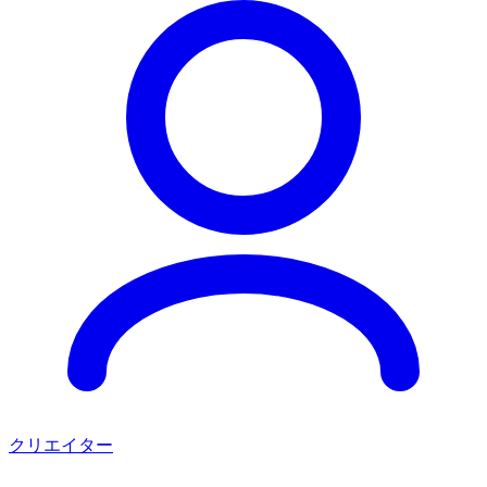
クリエイター