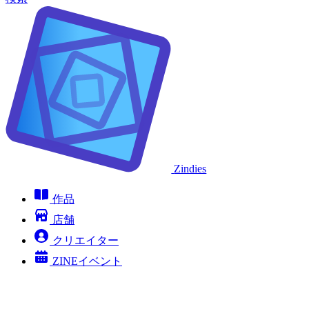
Zindies
作品
店舗
クリエイター
ZINEイベント