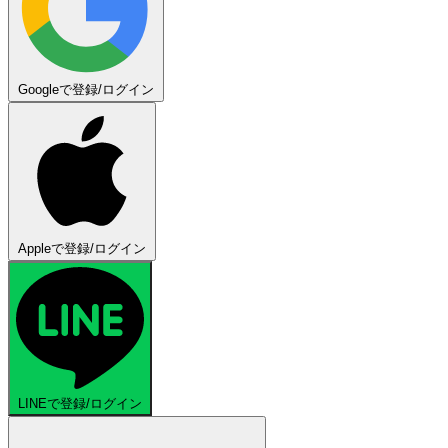
Googleで登録/ログイン
Appleで登録/ログイン
LINEで登録/ログイン