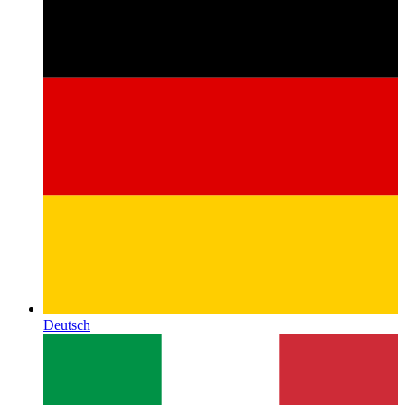
Deutsch