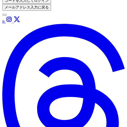
コードを入力してログイン
メールアドレス入力に戻る
n