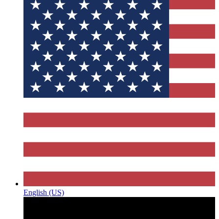
English (US)