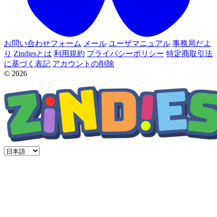
お問い合わせフォーム
メール
ユーザマニュアル
事務局だよ
り
Zindiesとは
利用規約
プライバシーポリシー
特定商取引法
に基づく表記
アカウントの削除
© 2026