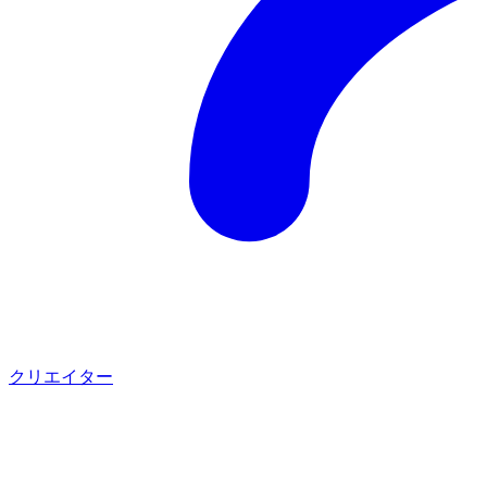
クリエイター