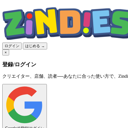
ログイン
はじめる →
×
登録/ログイン
クリエイター、店舗、読者──あなたに合った使い方で、Zindi