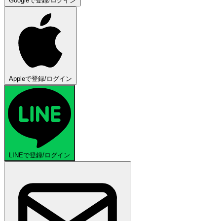
Googleで登録/ログイン
Appleで登録/ログイン
LINEで登録/ログイン