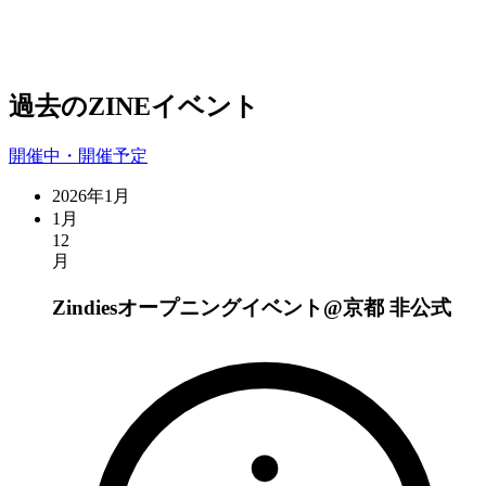
過去のZINEイベント
開催中・開催予定
2026年1月
1月
12
月
Zindiesオープニングイベント@京都
非公式