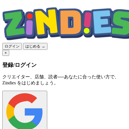
ログイン
はじめる →
×
登録/ログイン
クリエイター、店舗、読者──あなたに合った使い方で、
Zindies をはじめましょう。