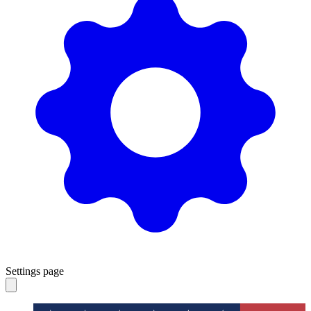
Settings page