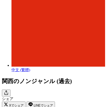
中文 (繁體)
関西のノンジャンル (過去)
シェア
Xでシェア
LINEでシェア