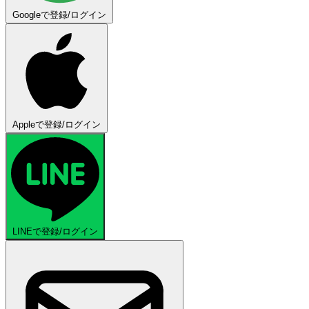
Googleで登録/ログイン
Appleで登録/ログイン
LINEで登録/ログイン