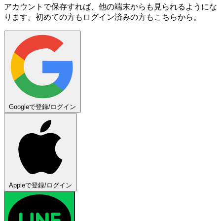
アカウントで保存すれば、他の端末からも見られるようにな
ります。初めての方もログイン済みの方もこちらから。
Googleで登録/ログイン
Appleで登録/ログイン