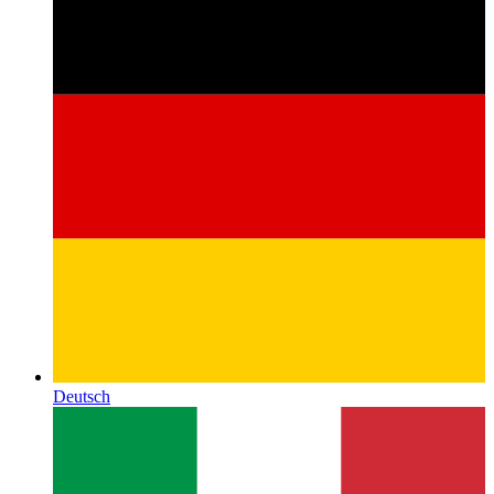
Deutsch