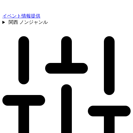
イベント情報提供
関西
ノンジャンル