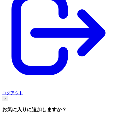
ログアウト
×
お気に入りに追加しますか？