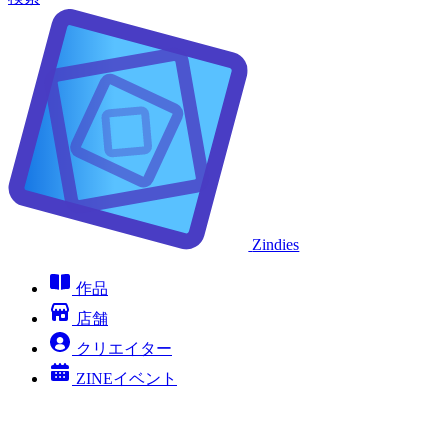
Zindies
作品
店舗
クリエイター
ZINEイベント