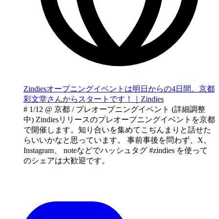
Zindiesオープニングイベントは明日からの4日間。京都
彩文堂さんからスタートです！｜Zindies
# 1/12 @ 京都 / プレオープニングイベント (詳細調整
中) Zindiesリリースのプレオープニングイベントを京都
で開催します。知り合いを集めてこぢんまりと話せた
らいいかなと思っています。 事前事後を問わず、X、
Instagram、 noteなどでハッシュタグ #zindies を使って
のシェアは大歓迎です。