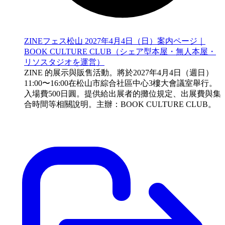
ZINEフェス松山 2027年4月4日（日）案内ページ｜
BOOK CULTURE CLUB（シェア型本屋・無人本屋・
リソスタジオを運営）
ZINE 的展示與販售活動。將於2027年4月4日（週日）
11:00〜16:00在松山市綜合社區中心3樓大會議室舉行。
入場費500日圓。提供給出展者的攤位規定、出展費與集
合時間等相關說明。主辦：BOOK CULTURE CLUB。