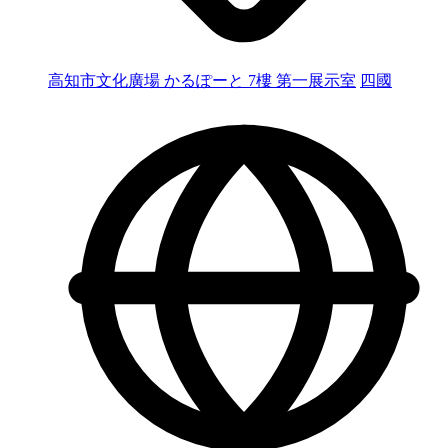
高知市文化廣場 かるぽーと 7樓 第一展示室
四國