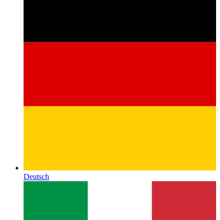
Deutsch