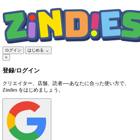
ログイン
はじめる →
×
登録/ログイン
クリエイター、店舗、読者──あなたに合った使い方で、
Zindies をはじめましょう。