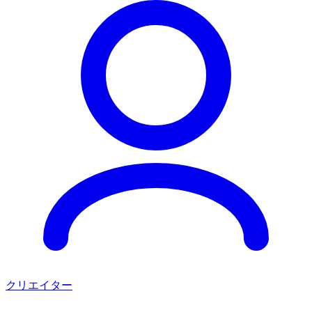
クリエイター