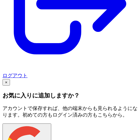
ログアウト
×
お気に入りに追加しますか？
アカウントで保存すれば、他の端末からも見られるようにな
ります。初めての方もログイン済みの方もこちらから。