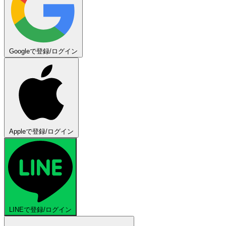
Googleで登録/ログイン
Appleで登録/ログイン
LINEで登録/ログイン