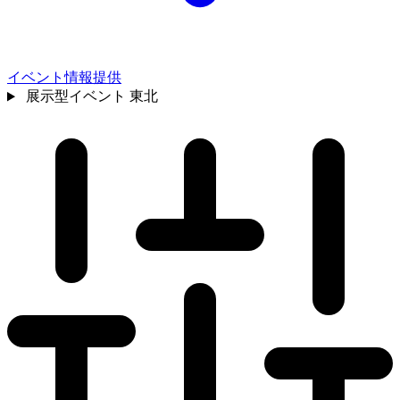
イベント情報提供
展示型イベント
東北