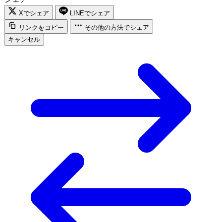
Xでシェア
LINEでシェア
リンクをコピー
その他の方法でシェア
キャンセル