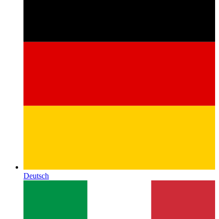
Deutsch