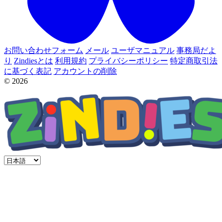
お問い合わせフォーム
メール
ユーザマニュアル
事務局だよ
り
Zindiesとは
利用規約
プライバシーポリシー
特定商取引法
に基づく表記
アカウントの削除
© 2026