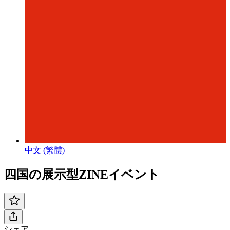
中文 (繁體)
四国の展示型ZINEイベント
シェア