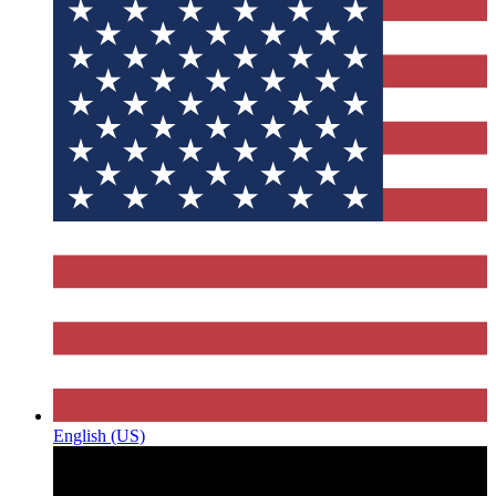
English (US)