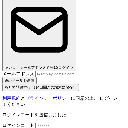
または、メールアドレスで登録/ログイン
メールアドレス
認証メールを送信
あとで登録する
（14日間この端末に保存）
利用規約
と
プライバシーポリシー
に同意の上、 ログインし
てください
ログインコードを送信しました
ログインコード