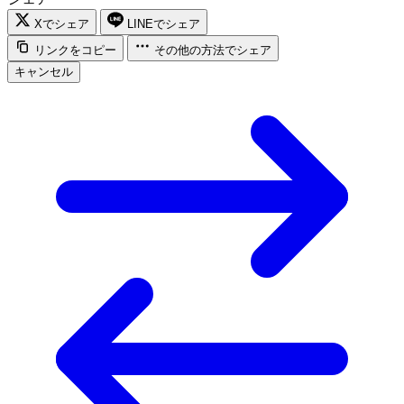
Xでシェア
LINEでシェア
リンクをコピー
その他の方法でシェア
キャンセル