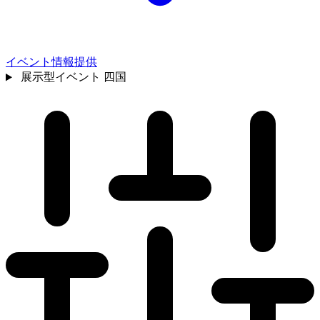
イベント情報提供
展示型イベント
四国