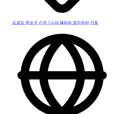
도쿄도 주오구 긴자 7-3-16 갤러리 로지우라
간토