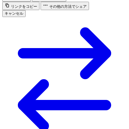
リンクをコピー
その他の方法でシェア
キャンセル