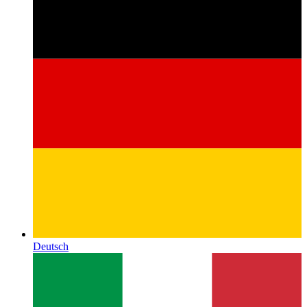
Deutsch