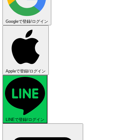
Googleで登録/ログイン
Appleで登録/ログイン
LINEで登録/ログイン