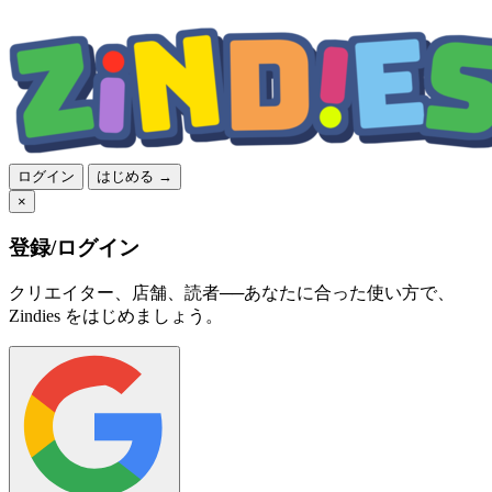
ログイン
はじめる →
×
登録/ログイン
クリエイター、店舗、読者──あなたに合った使い方で、
Zindies をはじめましょう。