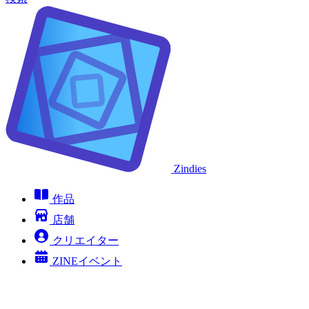
Zindies
作品
店舗
クリエイター
ZINEイベント