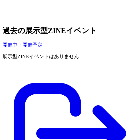
過去の展示型ZINEイベント
開催中・開催予定
展示型ZINEイベントはありません