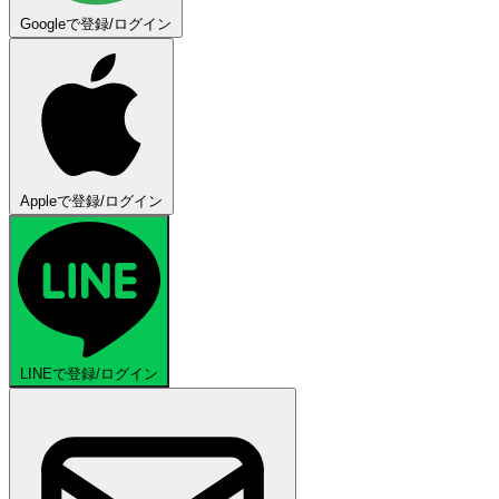
Googleで登録/ログイン
Appleで登録/ログイン
LINEで登録/ログイン