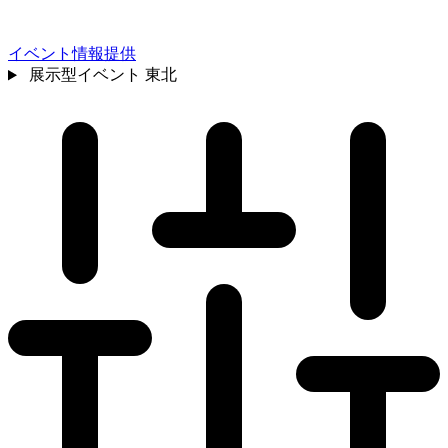
イベント情報提供
展示型イベント
東北