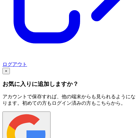
ログアウト
×
お気に入りに追加しますか？
アカウントで保存すれば、他の端末からも見られるようにな
ります。初めての方もログイン済みの方もこちらから。