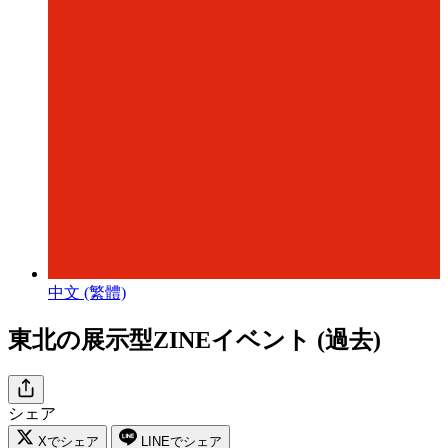
中文 (繁體)
東北の展示型ZINEイベント (過去)
シェア
Xでシェア
LINEでシェア