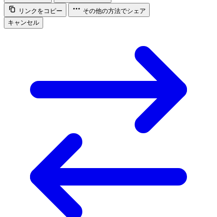
リンクをコピー
その他の方法でシェア
キャンセル