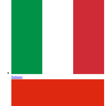
Italiano