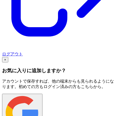
ログアウト
×
お気に入りに追加しますか？
アカウントで保存すれば、他の端末からも見られるようにな
ります。初めての方もログイン済みの方もこちらから。