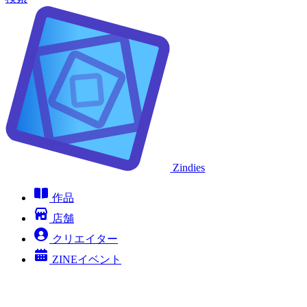
Zindies
作品
店舗
クリエイター
ZINEイベント