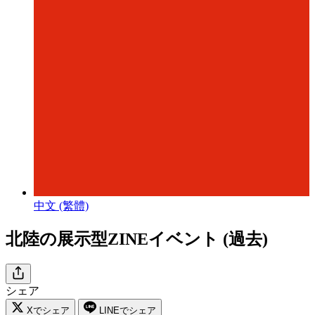
中文 (繁體)
北陸の展示型ZINEイベント (過去)
シェア
Xでシェア
LINEでシェア