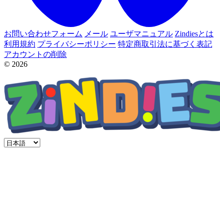
お問い合わせフォーム
メール
ユーザマニュアル
Zindiesとは
利用規約
プライバシーポリシー
特定商取引法に基づく表記
アカウントの削除
© 2026