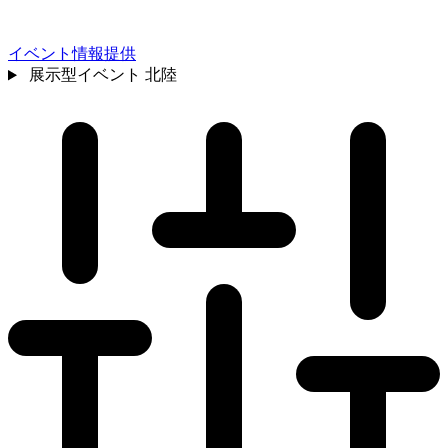
イベント情報提供
展示型イベント
北陸