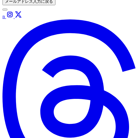
メールアドレス入力に戻る
n