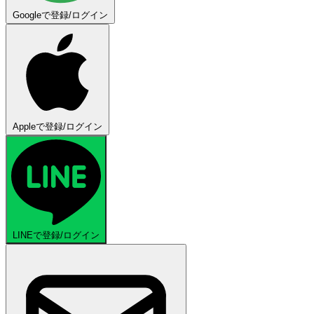
Googleで登録/ログイン
Appleで登録/ログイン
LINEで登録/ログイン