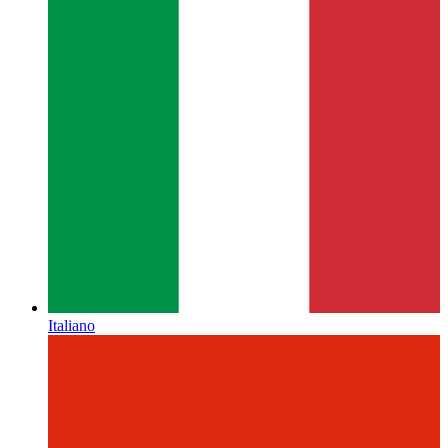
Italiano