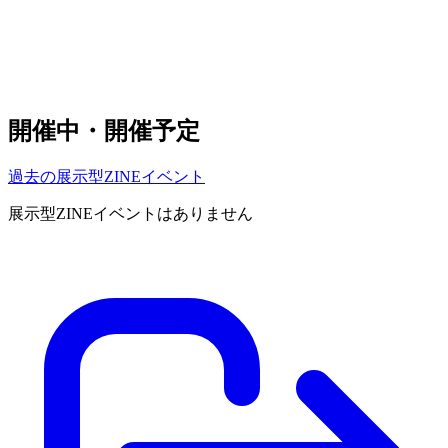
開催中・開催予定
過去の展示型ZINEイベント
展示型ZINEイベントはありません