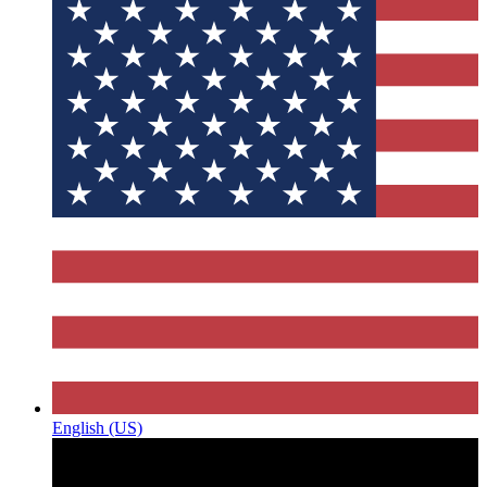
English (US)