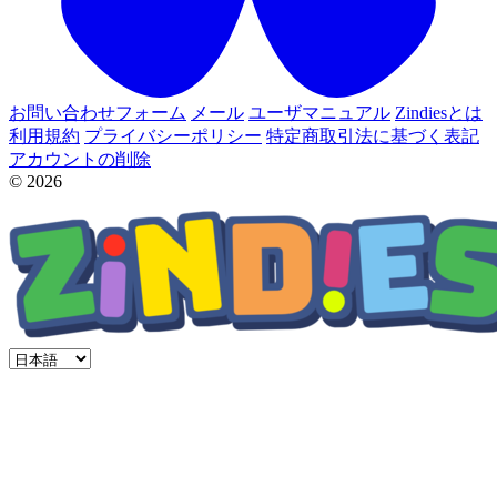
お問い合わせフォーム
メール
ユーザマニュアル
Zindiesとは
利用規約
プライバシーポリシー
特定商取引法に基づく表記
アカウントの削除
© 2026