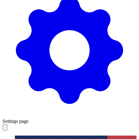
Settings page