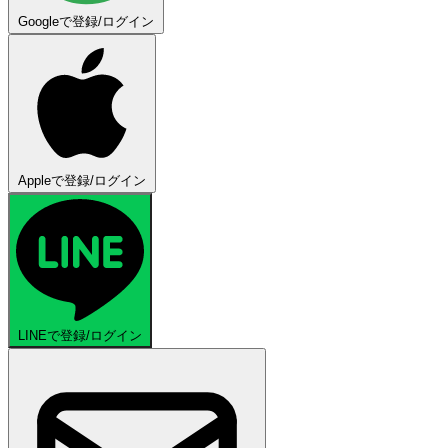
Googleで登録/ログイン
Appleで登録/ログイン
LINEで登録/ログイン