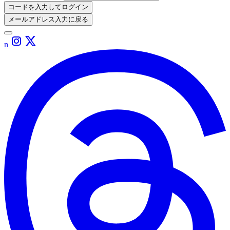
コードを入力してログイン
メールアドレス入力に戻る
n