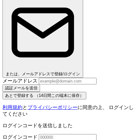
または、メールアドレスで登録/ログイン
メールアドレス
認証メールを送信
あとで登録する
（14日間この端末に保存）
利用規約
と
プライバシーポリシー
に同意の上、 ログインし
てください
ログインコードを送信しました
ログインコード