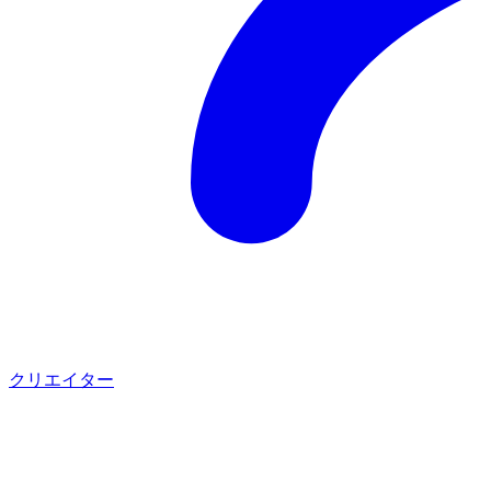
クリエイター