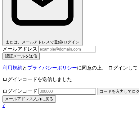
または、メールアドレスで登録/ログイン
メールアドレス
認証メールを送信
利用規約
と
プライバシーポリシー
に同意の上、 ログインして
ログインコードを送信しました
ログインコード
コードを入力してロ
メールアドレス入力に戻る
?