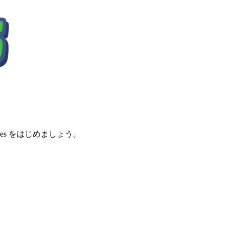
es をはじめましょう。