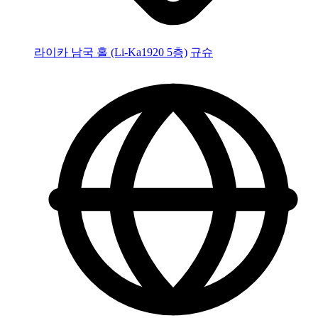
라이카 남국 홀 (Li-Ka1920 5층)
규슈