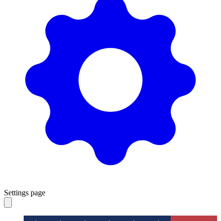
Settings page