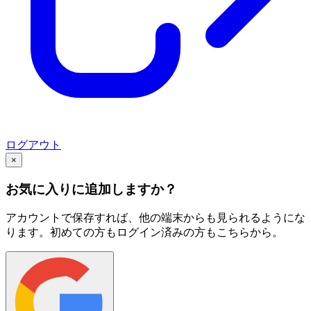
ログアウト
×
お気に入りに追加しますか？
アカウントで保存すれば、他の端末からも見られるようにな
ります。初めての方もログイン済みの方もこちらから。