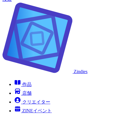
Zindies
作品
店舗
クリエイター
ZINEイベント