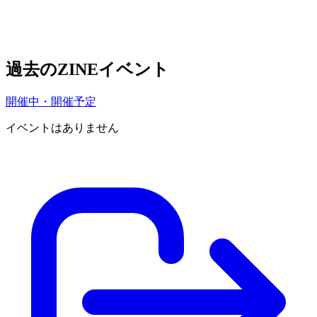
過去のZINEイベント
開催中・開催予定
イベントはありません