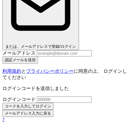
または、メールアドレスで登録/ログイン
メールアドレス
認証メールを送信
利用規約
と
プライバシーポリシー
に同意の上、 ログインし
てください
ログインコードを送信しました
ログインコード
コードを入力してログイン
メールアドレス入力に戻る
?