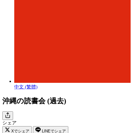
中文 (繁體)
沖縄の読書会 (過去)
シェア
Xでシェア
LINEでシェア