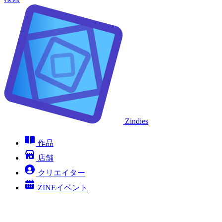
Zindies
作品
店舗
クリエイター
ZINEイベント