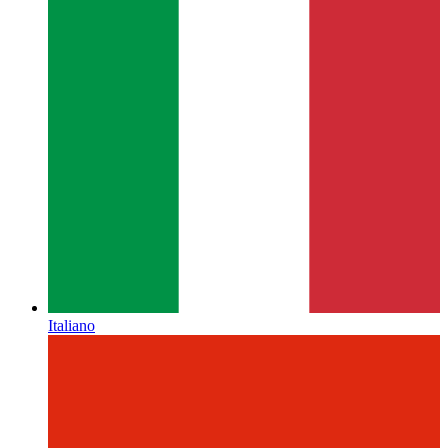
Italiano