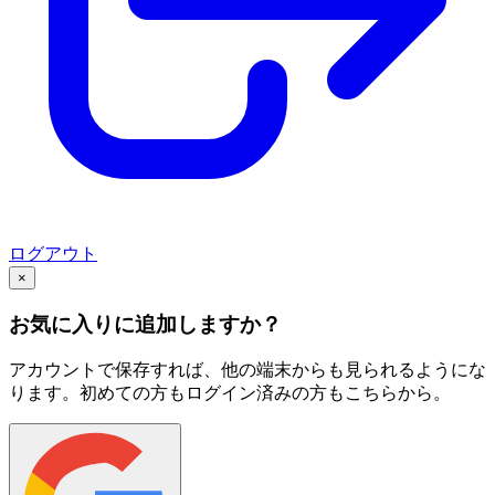
ログアウト
×
お気に入りに追加しますか？
アカウントで保存すれば、他の端末からも見られるようにな
ります。初めての方もログイン済みの方もこちらから。