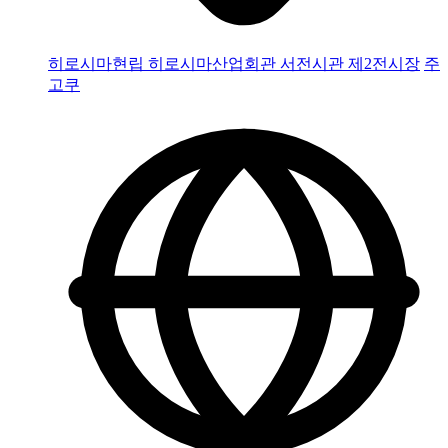
히로시마현립 히로시마산업회관 서전시관 제2전시장
주
고쿠