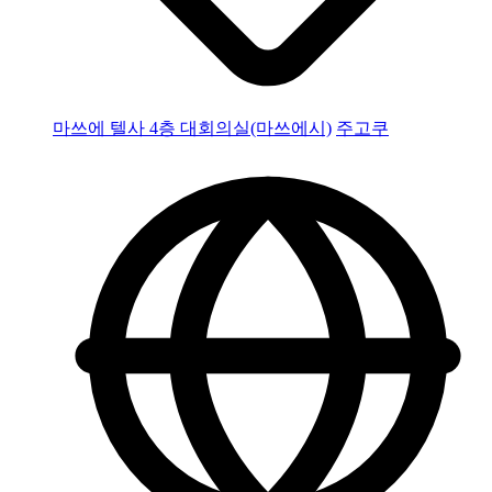
마쓰에 텔사 4층 대회의실(마쓰에시)
주고쿠