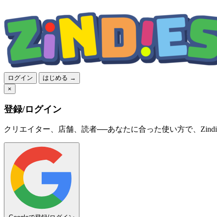
ログイン
はじめる →
×
登録/ログイン
クリエイター、店舗、読者──あなたに合った使い方で、Zindi