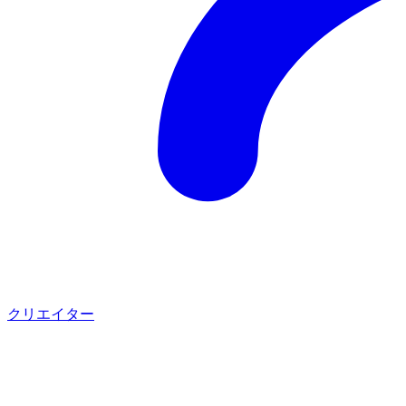
クリエイター