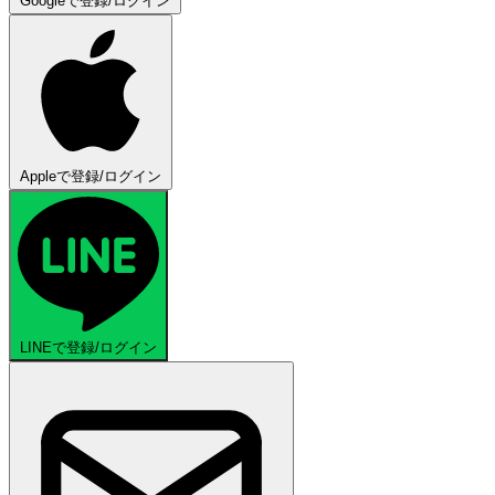
Googleで登録/ログイン
Appleで登録/ログイン
LINEで登録/ログイン