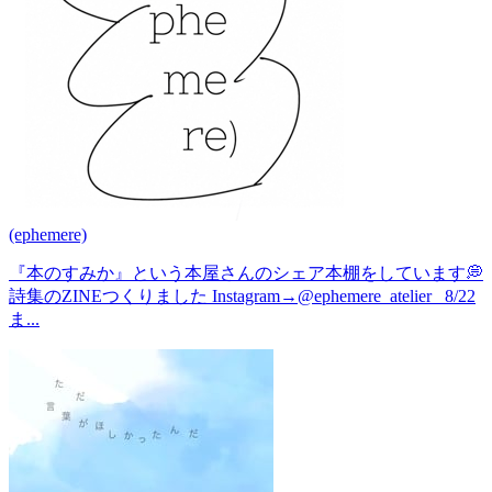
(ephemere)
『本のすみか』という本屋さんのシェア本棚をしています💭
詩集のZINEつくりました Instagram→@ephemere_atelier_ 8/22
ま...