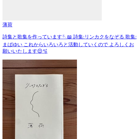
薄荷
詩集と歌集を作っています🪡📖 詩集:リンカクをなぞる 歌集:
まばゆい これからいろいろと活動していくので よろしくお
願いいたします😌🫧