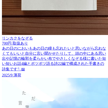
リンカクをなぞる
700円
取扱あり
あの日のにおいもあの日の瞳も忘れたいと思いながら忘れな
くてもいいと自分に言い聞かせたりして、頭の中にある思い
出や記憶の輪郭を柔らかい布でやさしくなぞる様に書いた短
い短いお話4編とポツポツ語る詩22編で構成された手書きの
詩集です🪡📖
2025/9
薄荷