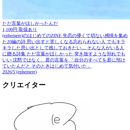
ただ言葉がほしかったんだ
1,100円
取扱あり
(ephemere)のはじめてのZINE 失恋の儚くて切ない感情を集め
た20編の詩 思い出すと苦しくなる忘れられない人 でもキラ
キラした思い出として残しておきたい… そんな人がいる人
に贈る詩集 ただ言葉がほしかった 突き放すような別れでも
いい 沈黙ではなく、君の言葉を 「自分のすべてを君に預け
ていたんだと そのときはじめて気付いた」
2026/5
(ephemere)
クリエイター