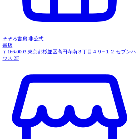
そぞろ書房
非公式
書店
〒166-0003 東京都杉並区高円寺南３丁目４９−１２ セブンハ
ウス 2F