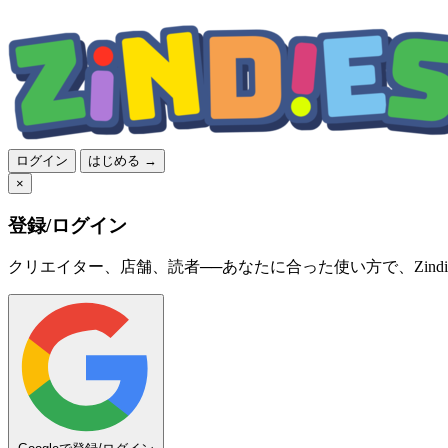
ログイン
はじめる →
×
登録/ログイン
クリエイター、店舗、読者──あなたに合った使い方で、Zindi