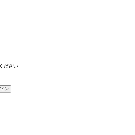
ください
グイン