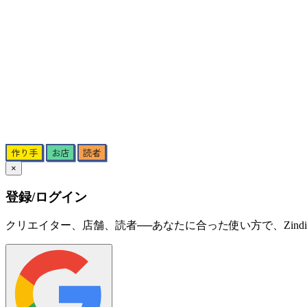
作り手
お店
読者
×
登録/ログイン
クリエイター、店舗、読者──あなたに合った使い方で、Zindi