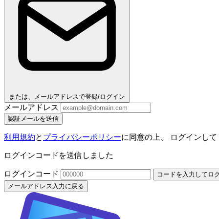
または、メールアドレスで登録/ログイン
メールアドレス
認証メールを送信
利用規約
と
プライバシーポリシー
に同意の上、 ログインして
ログインコードを送信しました
ログインコード
コードを入力してロ
メールアドレス入力に戻る