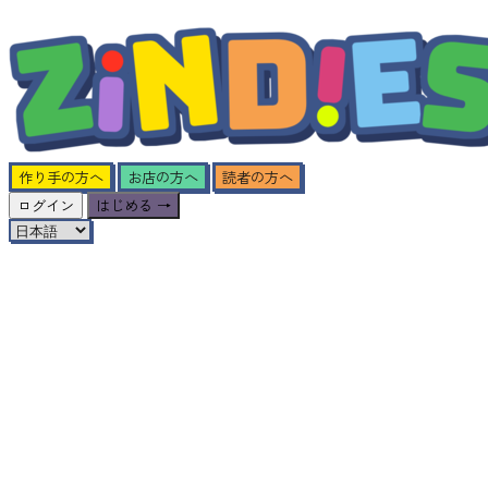
作り手の方へ
お店の方へ
読者の方へ
ログイン
はじめる →