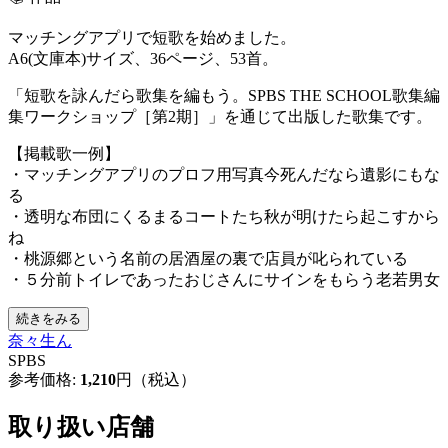
マッチングアプリで短歌を始めました。
A6(文庫本)サイズ、36ページ、53首。
「短歌を詠んだら歌集を編もう。SPBS THE SCHOOL歌集編
集ワークショップ［第2期］」を通じて出版した歌集です。
【掲載歌一例】
・マッチングアプリのプロフ用写真今死んだなら遺影にもな
る
・透明な布団にくるまるコートたち秋が明けたら起こすから
ね
・桃源郷という名前の居酒屋の裏で店員が叱られている
・５分前トイレであったおじさんにサインをもらう老若男女
続きをみる
奈々生ん
SPBS
参考価格:
1,210
円（税込）
取り扱い店舗