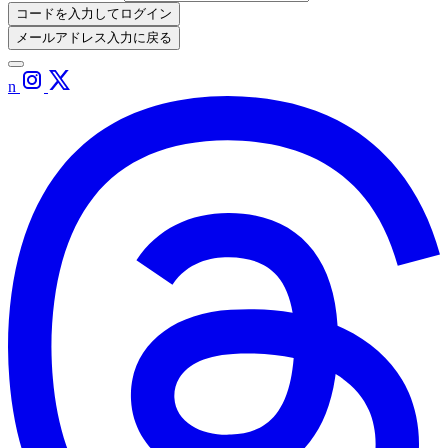
コードを入力してログイン
メールアドレス入力に戻る
n