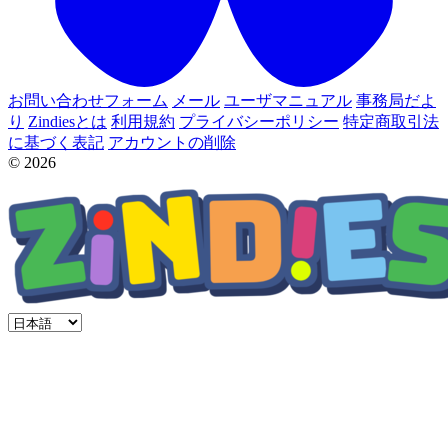
お問い合わせフォーム
メール
ユーザマニュアル
事務局だよ
り
Zindiesとは
利用規約
プライバシーポリシー
特定商取引法
に基づく表記
アカウントの削除
© 2026