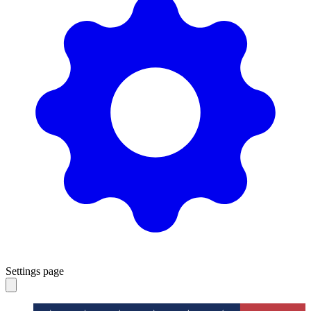
Settings page