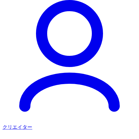
クリエイター