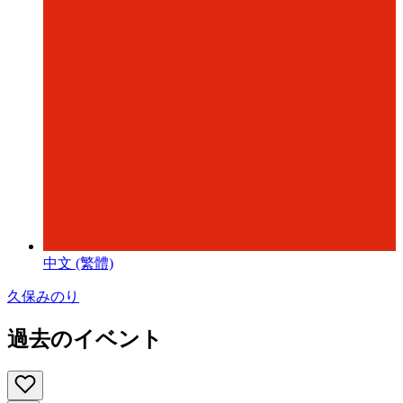
中文 (繁體)
久保みのり
過去のイベント