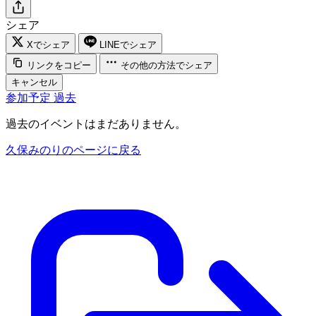
シェア
Xでシェア
LINEでシェア
リンクをコピー
その他の方法でシェア
キャンセル
参加予定
過去
過去のイベントはまだありません。
久保みのりのページに戻る