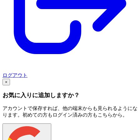
ログアウト
×
お気に入りに追加しますか？
アカウントで保存すれば、他の端末からも見られるようにな
ります。初めての方もログイン済みの方もこちらから。