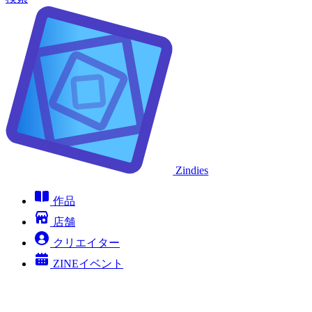
Zindies
作品
店舗
クリエイター
ZINEイベント