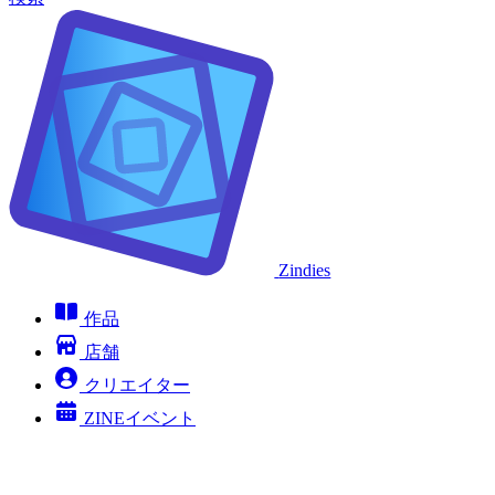
Zindies
作品
店舗
クリエイター
ZINEイベント