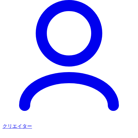
クリエイター