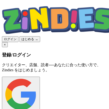
ログイン
はじめる →
×
登録/ログイン
クリエイター、店舗、読者──あなたに合った使い方で、
Zindies をはじめましょう。