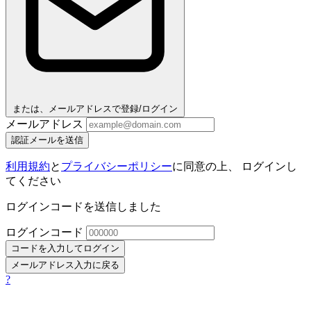
または、メールアドレスで登録/ログイン
メールアドレス
認証メールを送信
利用規約
と
プライバシーポリシー
に同意の上、 ログインし
てください
ログインコードを送信しました
ログインコード
コードを入力してログイン
メールアドレス入力に戻る
?