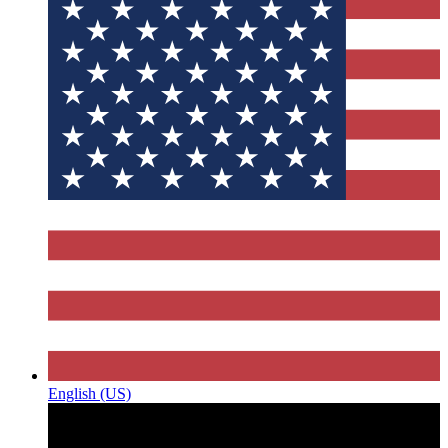
English (US)