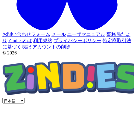
お問い合わせフォーム
メール
ユーザマニュアル
事務局だよ
り
Zindiesとは
利用規約
プライバシーポリシー
特定商取引法
に基づく表記
アカウントの削除
© 2026