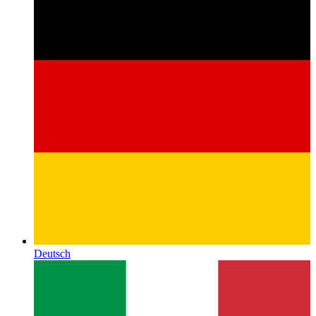
Deutsch