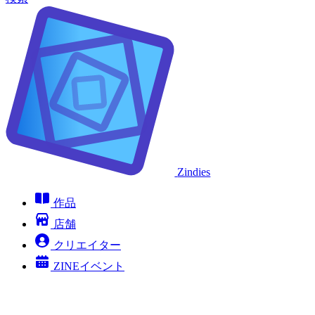
Zindies
作品
店舗
クリエイター
ZINEイベント