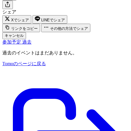
シェア
Xでシェア
LINEでシェア
リンクをコピー
その他の方法でシェア
キャンセル
参加予定
過去
過去のイベントはまだありません。
Tomoのページに戻る