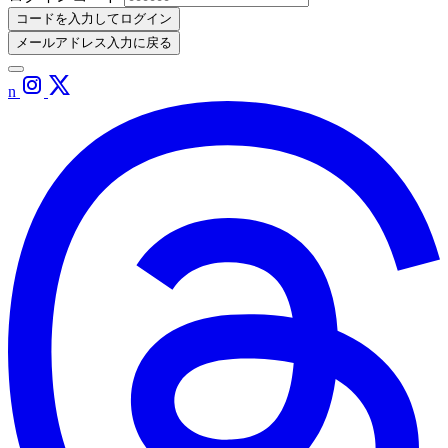
コードを入力してログイン
メールアドレス入力に戻る
n