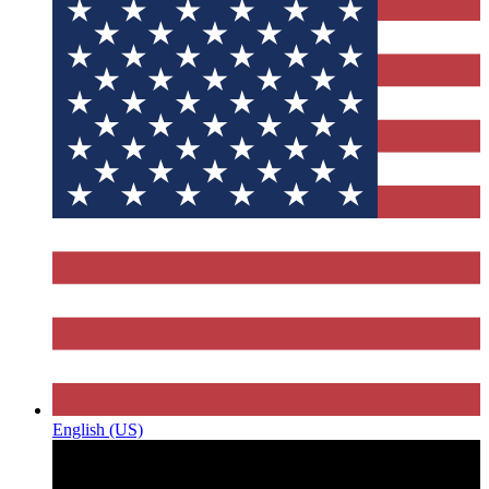
English (US)