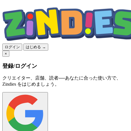
ログイン
はじめる →
×
登録/ログイン
クリエイター、店舗、読者──あなたに合った使い方で、
Zindies をはじめましょう。