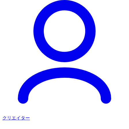
クリエイター