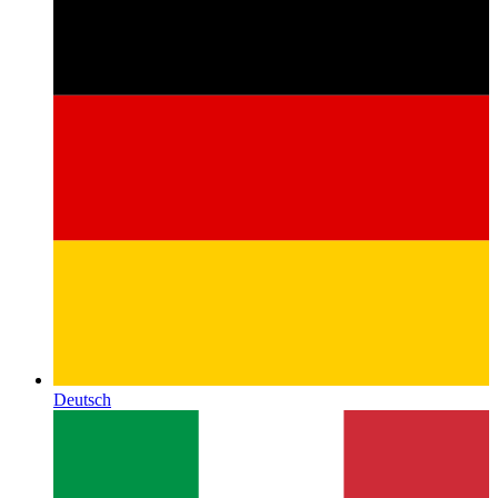
Deutsch