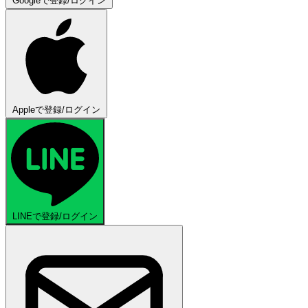
Googleで登録/ログイン
Appleで登録/ログイン
LINEで登録/ログイン