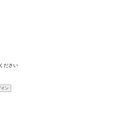
ください
グイン