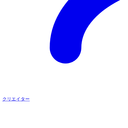
クリエイター