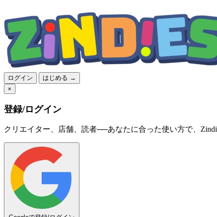
ログイン
はじめる →
×
登録/ログイン
クリエイター、店舗、読者──あなたに合った使い方で、Zindi