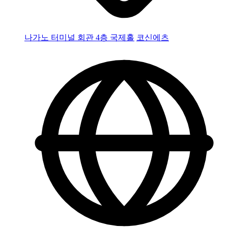
나가노 터미널 회관 4층 국제홀
코신에츠