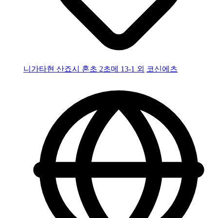
니가타현 산죠시 혼초 2초메 13-1 외
코신에츠