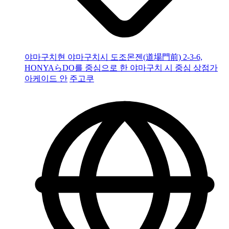
야마구치현 야마구치시 도조몬젠(道場門前) 2-3-6,
HONYAらDO를 중심으로 한 야마구치 시 중심 상점가
아케이드 안
주고쿠