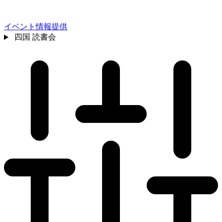
イベント情報提供
四国
読書会