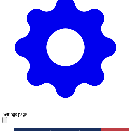
Settings page