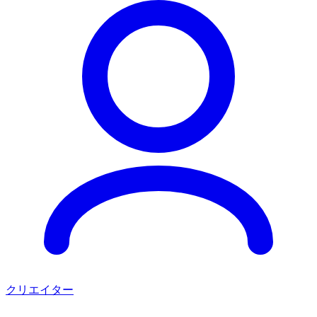
クリエイター