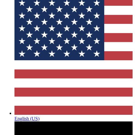
English (US)