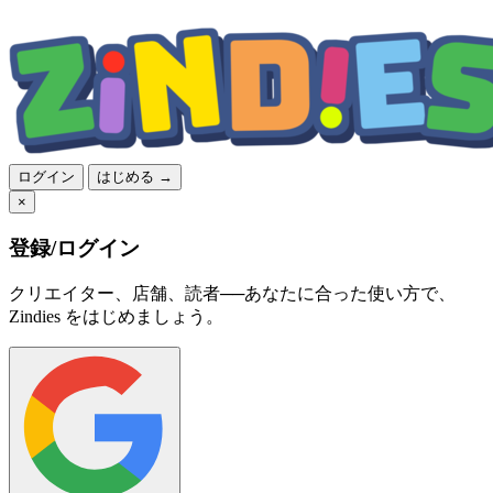
ログイン
はじめる →
×
登録/ログイン
クリエイター、店舗、読者──あなたに合った使い方で、
Zindies をはじめましょう。