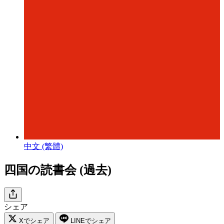
中文 (繁體)
四国の読書会 (過去)
シェア
Xでシェア
LINEでシェア