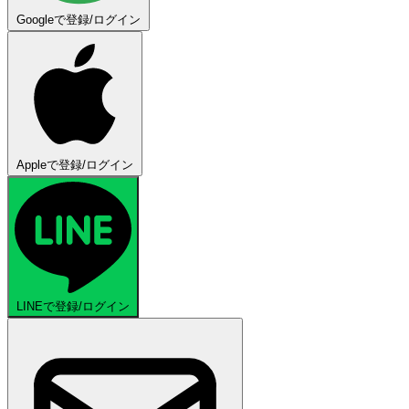
Googleで登録/ログイン
Appleで登録/ログイン
LINEで登録/ログイン