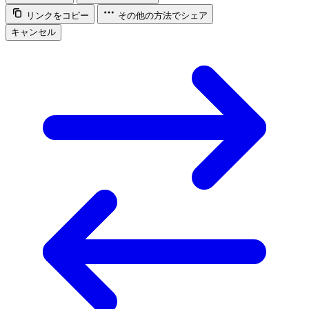
リンクをコピー
その他の方法でシェア
キャンセル