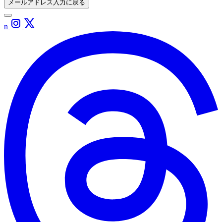
メールアドレス入力に戻る
n