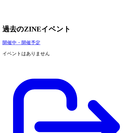
過去のZINEイベント
開催中・開催予定
イベントはありません