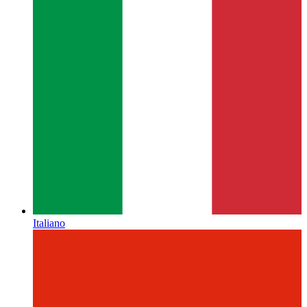
Italiano