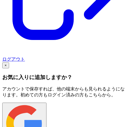
ログアウト
×
お気に入りに追加しますか？
アカウントで保存すれば、他の端末からも見られるようにな
ります。初めての方もログイン済みの方もこちらから。