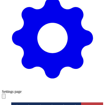
Settings page