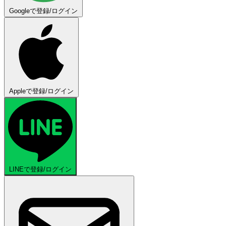
Googleで登録/ログイン
Appleで登録/ログイン
LINEで登録/ログイン