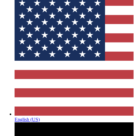
English (US)