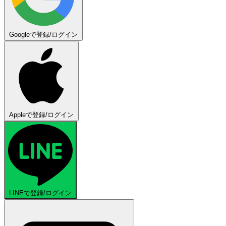
Googleで登録/ログイン
Appleで登録/ログイン
LINEで登録/ログイン