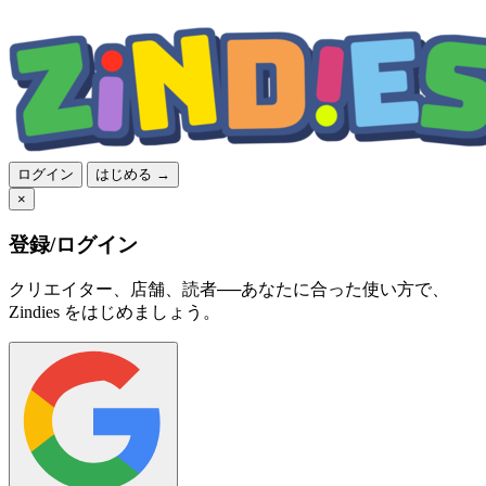
ログイン
はじめる →
×
登録/ログイン
クリエイター、店舗、読者──あなたに合った使い方で、
Zindies をはじめましょう。