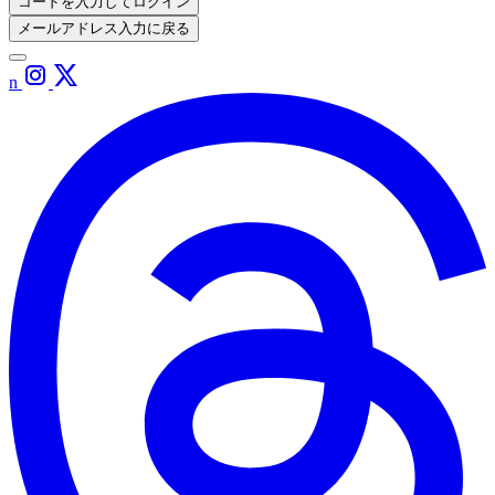
コードを入力してログイン
メールアドレス入力に戻る
n