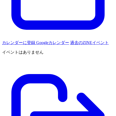
カレンダーに登録
Googleカレンダー
過去のZINEイベント
イベントはありません