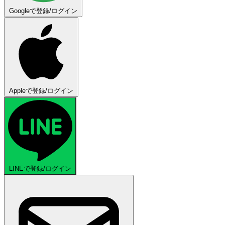
Googleで登録/ログイン
Appleで登録/ログイン
LINEで登録/ログイン