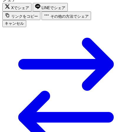
Xでシェア
LINEでシェア
リンクをコピー
その他の方法でシェア
キャンセル