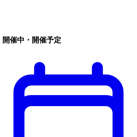
開催中・開催予定