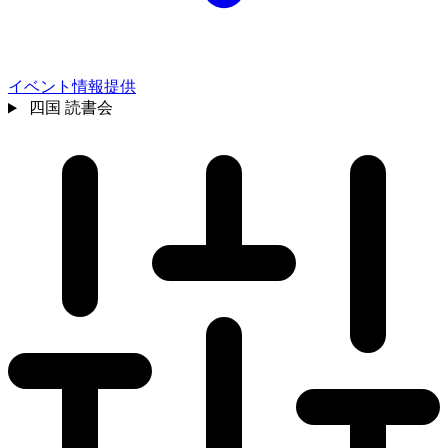
イベント情報提供
四国
読書会