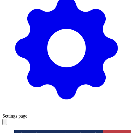
Settings page