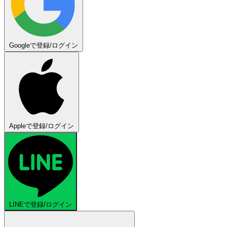
Googleで登録/ログイン
Appleで登録/ログイン
LINEで登録/ログイン