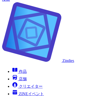
Zindies
作品
店舗
クリエイター
ZINEイベント