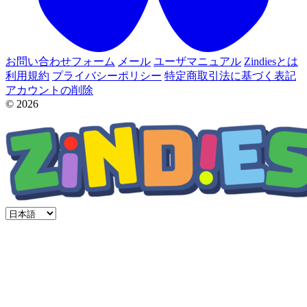
お問い合わせフォーム
メール
ユーザマニュアル
Zindiesとは
利用規約
プライバシーポリシー
特定商取引法に基づく表記
アカウントの削除
© 2026