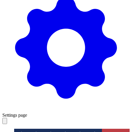
Settings page