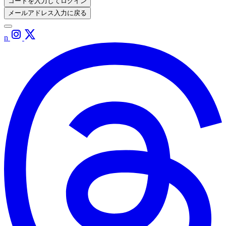
コードを入力してログイン
メールアドレス入力に戻る
n