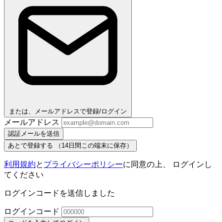
または、メールアドレスで登録/ログイン
メールアドレス
認証メールを送信
あとで登録する
（14日間この端末に保存）
利用規約
と
プライバシーポリシー
に同意の上、 ログインし
てください
ログインコードを送信しました
ログインコード