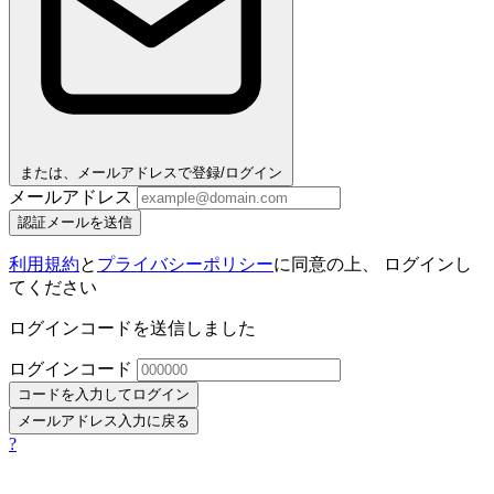
または、メールアドレスで登録/ログイン
メールアドレス
認証メールを送信
利用規約
と
プライバシーポリシー
に同意の上、 ログインし
てください
ログインコードを送信しました
ログインコード
コードを入力してログイン
メールアドレス入力に戻る
?