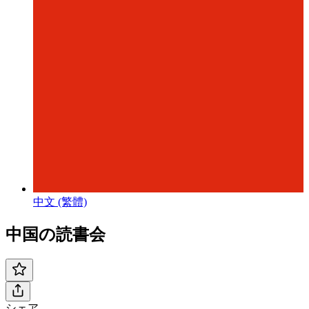
中文 (繁體)
中国の読書会
シェア