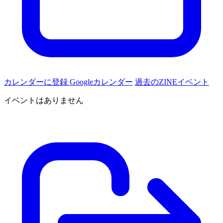
カレンダーに登録
Googleカレンダー
過去のZINEイベント
イベントはありません