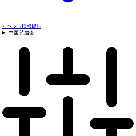
イベント情報提供
中国
読書会