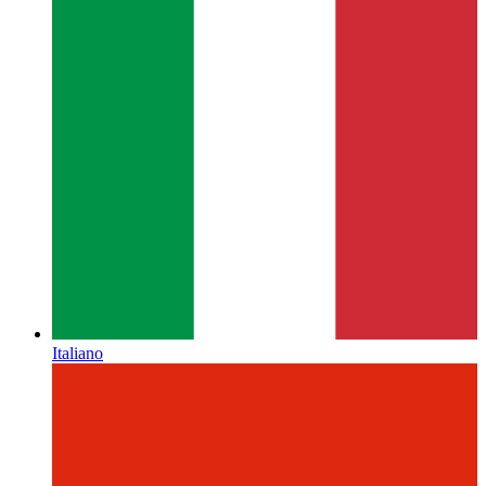
Italiano