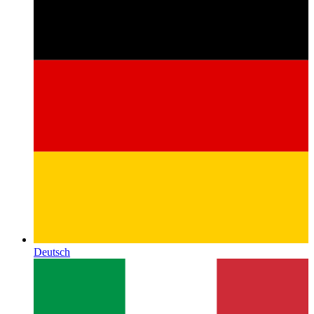
Deutsch