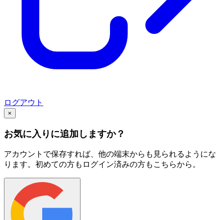
ログアウト
×
お気に入りに追加しますか？
アカウントで保存すれば、他の端末からも見られるようにな
ります。初めての方もログイン済みの方もこちらから。