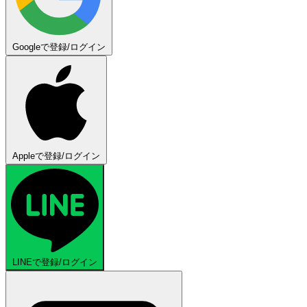
Googleで登録/ログイン
Appleで登録/ログイン
LINEで登録/ログイン