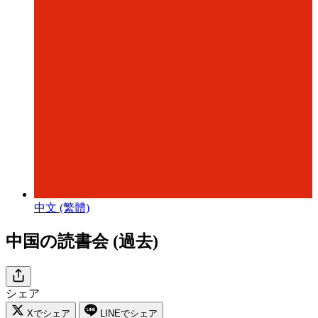
中文 (繁體)
中国の読書会 (過去)
シェア
Xでシェア
LINEでシェア