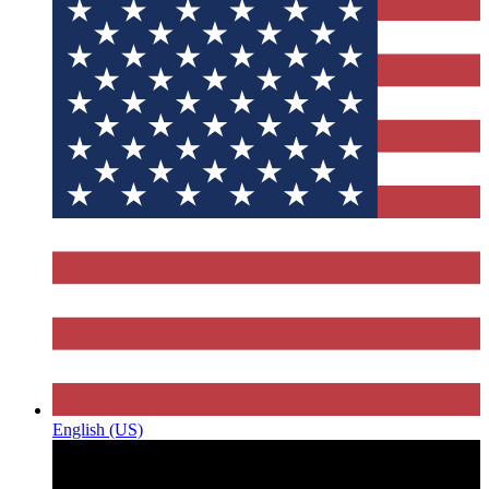
English (US)