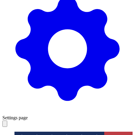
Settings page