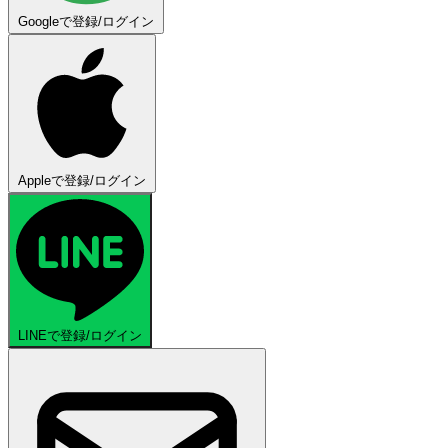
Googleで登録/ログイン
Appleで登録/ログイン
LINEで登録/ログイン