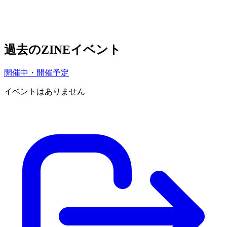
過去のZINEイベント
開催中・開催予定
イベントはありません