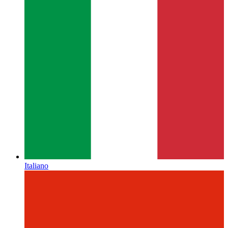
Italiano