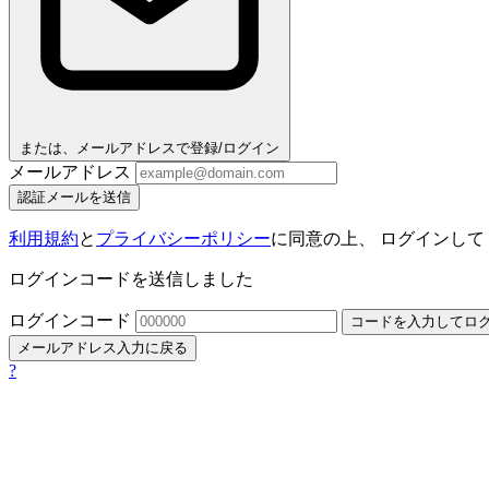
または、メールアドレスで登録/ログイン
メールアドレス
認証メールを送信
利用規約
と
プライバシーポリシー
に同意の上、 ログインして
ログインコードを送信しました
ログインコード
コードを入力してロ
メールアドレス入力に戻る
?