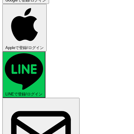
Googleで登録/ログイン
Appleで登録/ログイン
LINEで登録/ログイン