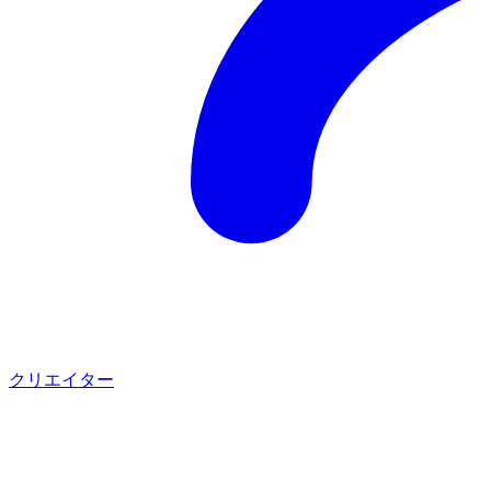
クリエイター