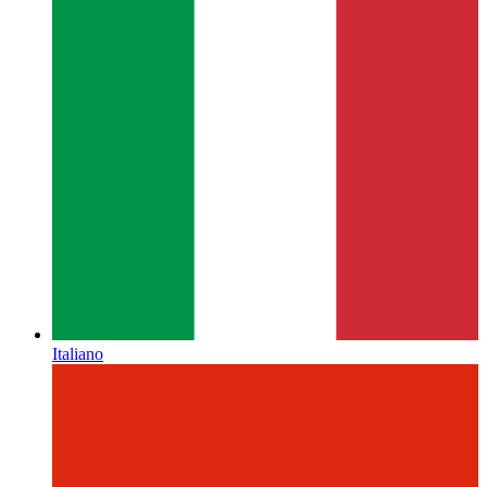
Italiano