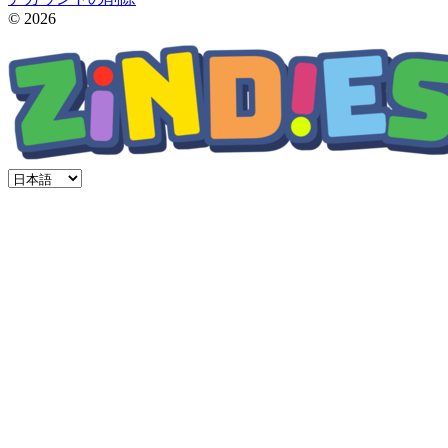
© 2026