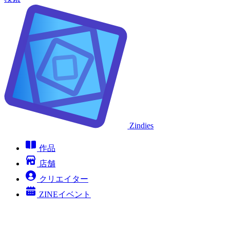
Zindies
作品
店舗
クリエイター
ZINEイベント