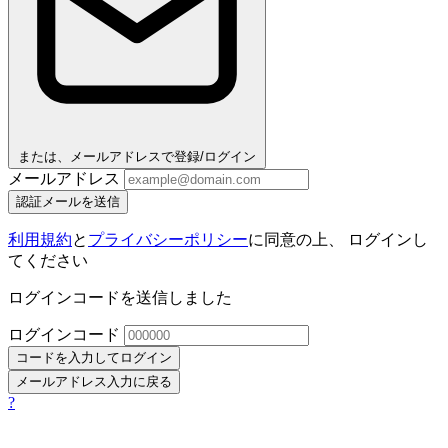
または、メールアドレスで登録/ログイン
メールアドレス
認証メールを送信
利用規約
と
プライバシーポリシー
に同意の上、 ログインし
てください
ログインコードを送信しました
ログインコード
コードを入力してログイン
メールアドレス入力に戻る
?