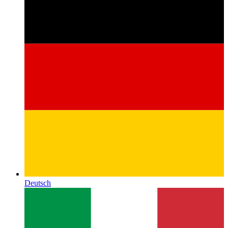
Deutsch