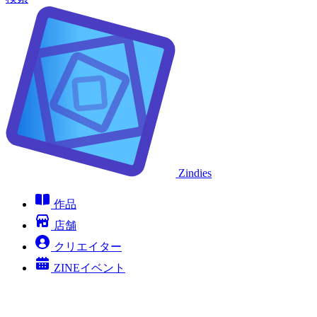
Zindies
作品
店舗
クリエイター
ZINEイベント