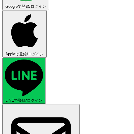
Googleで登録/ログイン
Appleで登録/ログイン
LINEで登録/ログイン