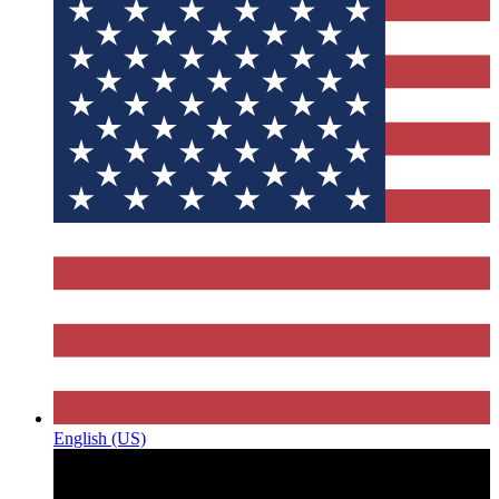
English (US)