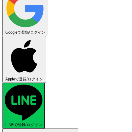
Googleで登録/ログイン
Appleで登録/ログイン
LINEで登録/ログイン