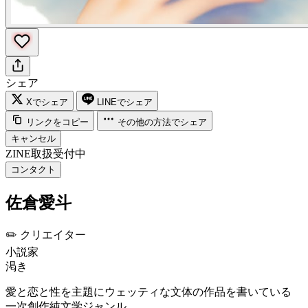
シェア
Xでシェア
LINEでシェア
リンクをコピー
その他の方法でシェア
キャンセル
ZINE取扱受付中
コンタクト
佐倉愛斗
✏️
クリエイター
小説家
渇き
愛と恋と性を主題にウェッティな文体の作品を書いている
一次創作純文学ジャンル