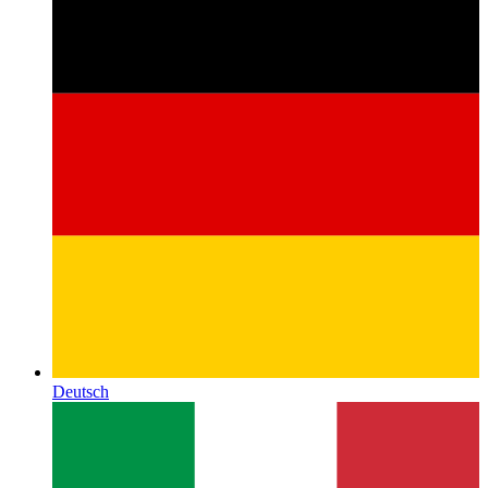
Deutsch