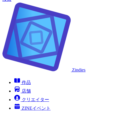
Zindies
作品
店舗
クリエイター
ZINEイベント