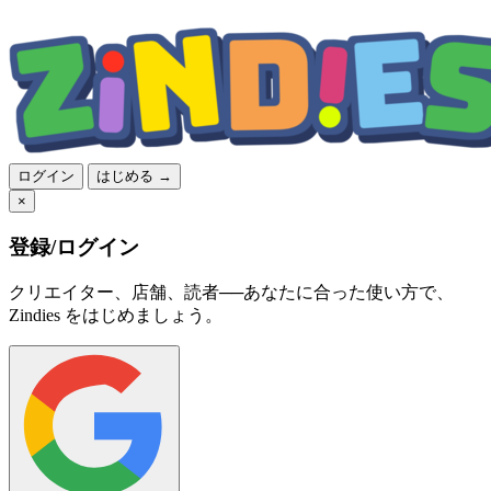
ログイン
はじめる →
×
登録/ログイン
クリエイター、店舗、読者──あなたに合った使い方で、
Zindies をはじめましょう。