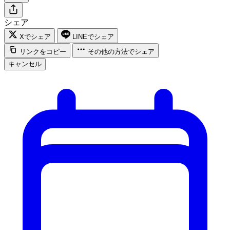
シェア
Xでシェア
LINEでシェア
リンクをコピー
その他の方法でシェア
キャンセル