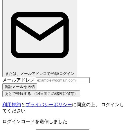
または、メールアドレスで登録/ログイン
メールアドレス
認証メールを送信
あとで登録する
（14日間この端末に保存）
利用規約
と
プライバシーポリシー
に同意の上、 ログインし
てください
ログインコードを送信しました