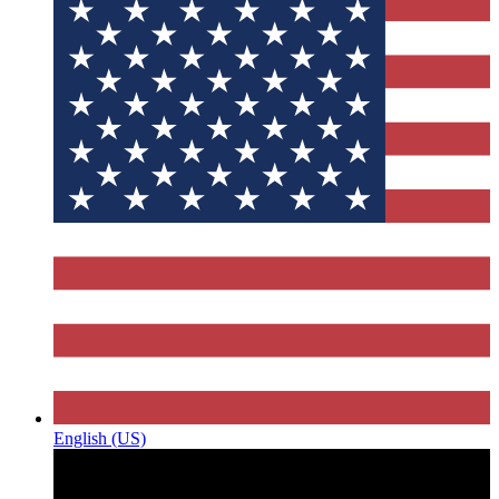
English (US)