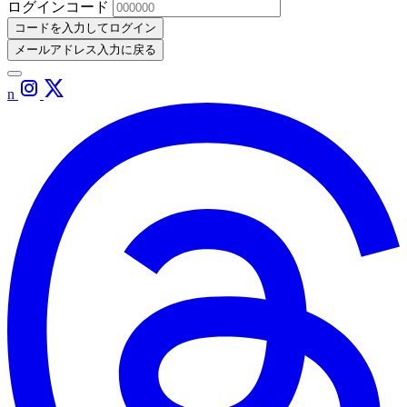
ログインコード
コードを入力してログイン
メールアドレス入力に戻る
n