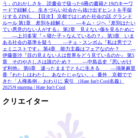
う」のおかしさを、読書会で扱った6冊の書籍と19のキーワ
ードで紐解く。 生きづらい社会から抜け出すヒントを手探
りする ZINE。 【目次】 京都ではじめた社会の話 グランド
ルール 第1章 差別を紐解く ―キム・ジヘ『差別はたい
てい悪意のない人がする』 第2章 見えない傷を見るために
―上川多実『＜寝た子＞なんているの？』 第3章 いま
ある社会の基準を疑う ―チェ・スンボム『私は男でフ
ェミニストです』 第4章 能力主義はフェアなのか？ ―
伊藤亜沙『目の見えない人は世界をどう見ているのか』 第5
章 そのやさしさは誰のため？ ―中島岳史『思いがけ
ず利他』 第6章 違ったままでともに生きる ―鴻巣麻里
香『わたしはわたし。あなたじゃない。』 番外 京都でで
きた「人権条例」 おわりに 索引 （Hate Isn't Cool名義）
2025/9
murrma / Hate Isn't Cool
クリエイター