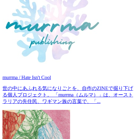
murrma / Hate Isn't Cool
世の中にあふれる気になりごとを、自作のZINEで掘り下げ
る個人プロジェクト。 「murrma（ムルマ）」は、オースト
ラリアの先住民、ワギマン族の言葉で、「...